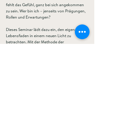
fehlt das Gefühl, ganz bei sich angekommen 
zu sein. Wer bin ich – jenseits von Prägungen, 
Rollen und Erwartungen?
Dieses Seminar lädt dazu ein, den eigenen 
Lebensfaden in einem neuen Licht zu 
betrachten. Mit der Methode der 
biografischen Aufstellungsarbeit
 – 
insbesondere dem Lebensintegrationsprozess 
(LIP) nach Nelles – schauen wir auf die Stufen 
unseres Lebens: Unsere Anfänge, Kindheit, 
Jugend, Erwachsensein bis zur Gegenwart. 
Dabei werden innere Bilder sichtbar, die oft 
tiefer wirken als viele Worte. Sie helfen, 
Vergangenes zu würdigen, zu integrieren und 
ganz anzukommen – in dir selbst und deinem 
eigenen Potenzial.
Vielleicht ist der rote Faden nicht rot. Aber er 
ist da. In diesem Raum kann er sichtbar 
werden.