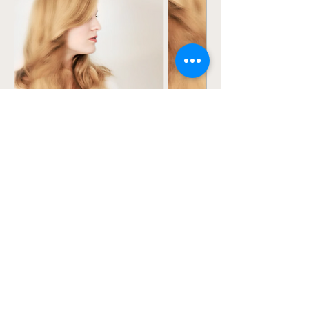
Mehrere Termine
54 Tage bis zur Veranstaltung
Eltern haben. Eltern sein.
Fr., 02. Okt.
Mehr Infos
INFOS & ANMELDUNG