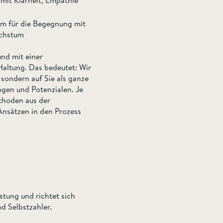
 mit Klarheit, Empathie
um für die Begegnung mit
achstum
und mit einer
altung. Das bedeutet: Wir
 sondern auf Sie als ganze
ngen und Potenzialen. Je
thoden aus der
Ansätzen in den Prozess
stung und richtet sich
d Selbstzahler.