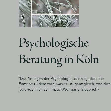
Psychologische
Beratung in Köln
"Das Anliegen der Psychologie ist einzig, dass der
Einzelne zu dem wird, was er ist, ganz gleich, was dies
jeweiligen Fall sein mag." (Wolfgang Giegerich)