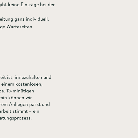
gibt keine Einträge bei der
itung ganz individuell.
ge Wartezeiten.​
eit ist, innezuhalten und
u einem kostenlosen,
ca. 15-minütigen
rmin können wir
rem Anliegen passt und
rbeit stimmt – ein
ratungsprozess.