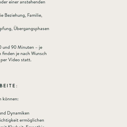
 oder einer anstehenden
e Beziehung, Familie,
höpfung, Übergangsphasen
0 und 90 Minuten – je
n finden je nach Wunsch
per Video statt.
BEITE:
n können:
r und Dynamiken
eichtigkeit ermöglichen