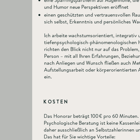
eine Sparringspartnerin auf Augenhöhe, die
und Humor neue Perspektiven eröffnet
einen geschützten und vertrauensvollen Ra
sich selbst, Erkenntnis und persönliches W
Ich arbeite wachstumsorientiert, integrativ 
tiefenpsychologisch-phänomenologischen H
richten den Blick nicht nur auf das Problem,
Person – mit all Ihren Erfahrungen, Beziehu
nach Anliegen und Wunsch fließen auch Me
Aufstellungsarbeit oder körperorientierten 
ein.​
KOSTEN
Das Honorar beträgt 100 € pro 60 Minuten.
Psychologische Beratung ist keine Kassenlei
daher ausschließlich an Selbstzahlerinnen un
Das hat für Sie wichtige Vorteile: