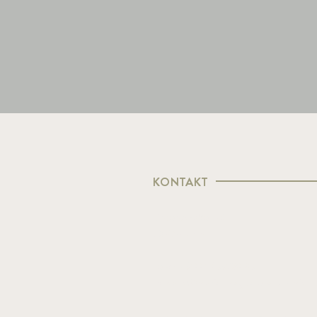
KONTAKT
Lindenstraße 43
50674 Köln
Tel.:
+49 221 25938285
kontakt@maria-magdalena-schmitz.