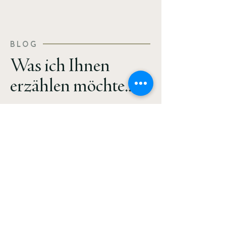
BLOG
Was ich Ihnen
erzählen möchte...
In meinem Blog teile ich Gedanken,
Erfahrungen und Einblicke aus meiner
Arbeit mit Aufstellungen und
psychologischer Beratung. Es geht um
innere Prozesse, die bewegen –
manchmal leise, manchmal klar und
deutlich. Die Texte sind eine Einladung
zu Reflexion und Resonanz. Vielleicht
finden Sie darin Impulse, die ankommen
– genau im richtigen Moment.